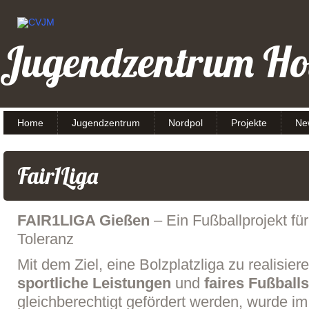
Jugendzentrum H
Home
Jugendzentrum
Nordpol
Projekte
Ne
Fair1Liga
FAIR1LIGA Gießen
– Ein Fußballprojekt fü
Toleranz
Mit dem Ziel, eine Bolzplatzliga zu realisiere
sportliche Leistungen
und
faires Fußball
gleichberechtigt gefördert werden, wurde im