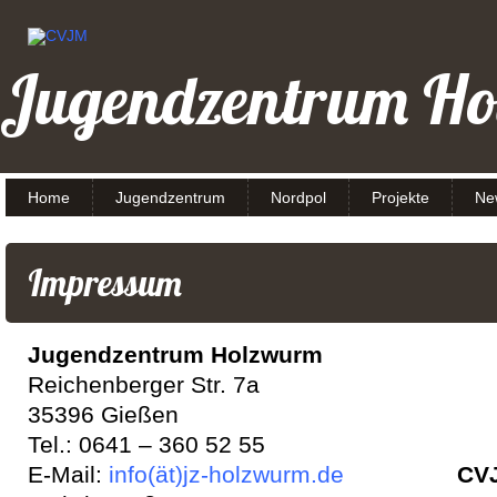
Jugendzentrum H
Home
Jugendzentrum
Nordpol
Projekte
Ne
Impressum
Jugendzentrum Holzwurm
Reichenberger Str. 7a
35396 Gießen
Tel.: 0641 – 360 52 55
E-Mail:
info(ät)jz-holzwurm.de
CVJ